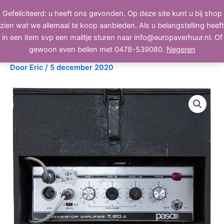
Ga
Gefeliciteerd: u heeft ons gevonden. Op deze site kunt u bij shop
BEELD, GELUID, LICHT
naar
zien wat we allemaal te koop aanbieden. Als u belangstelling heeft
de
in een item svp een mailtje sturen naar info@europaverhuur.nl. Of
inhoud
Paso T.20.2
gewoon even bellen met 0478-539080.
Negeren
Door
Eric
/
5 december 2020