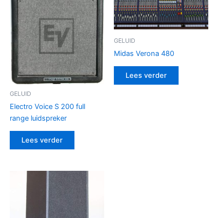
GELUID
Midas Verona 480
Lees verder
GELUID
Electro Voice S 200 full
range luidspreker
Lees verder