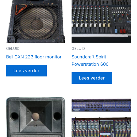
GELUID
GELUID
Bell CXN 223 floor monitor
Soundcraft Spirit
Powerstation 600
Lees verder
Lees verder