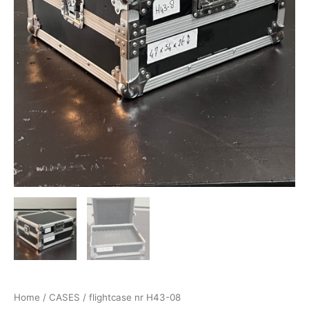
Home
/
CASES
/ flightcase nr H43-08