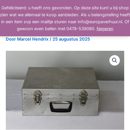
Ga
Gefeliciteerd: u heeft ons gevonden. Op deze site kunt u bij shop
BEELD, GELUID, LICHT
naar
zien wat we allemaal te koop aanbieden. Als u belangstelling heeft
de
in een item svp een mailtje sturen naar info@europaverhuur.nl. Of
inhoud
Flightcase nr G13-14
gewoon even bellen met 0478-539080.
Negeren
Door
Marcel Hendrix
/
25 augustus 2025