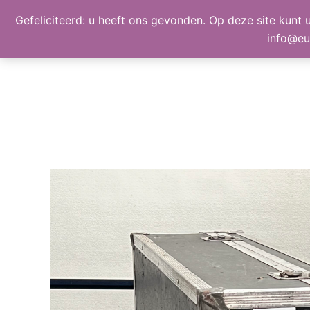
Ga
Gefeliciteerd: u heeft ons gevonden. Op deze site kunt u
BEELD, GELUID, LICHT
naar
info@eu
de
inhoud