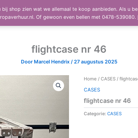
 bij shop zien wat we allemaal te koop aanbieden. Als u bel
TE KOOP
Shop
Winke
ropaverhuur.nl. Of gewoon even bellen met 0478-539080.
flightcase nr 46
Door
Marcel Hendrix
/
27 augustus 2025
Home
/
CASES
/ flightca
CASES
flightcase nr 46
Categorie:
CASES