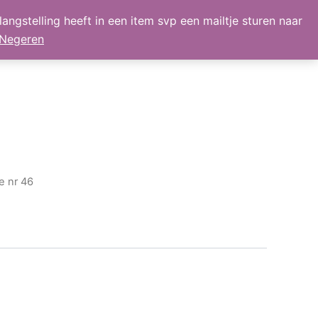
angstelling heeft in een item svp een mailtje sturen naar
lmand
Mijn Account
Nieuws
retour
Negeren
se nr 46