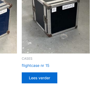
CASES
flightcase nr 15
Lees verder