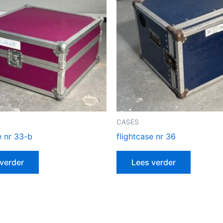
CASES
e nr 33-b
flightcase nr 36
verder
Lees verder