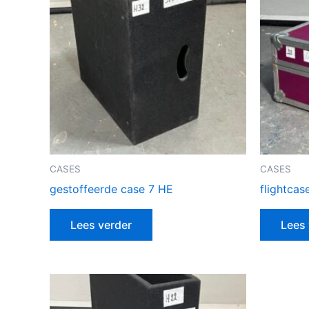
CASES
CASES
gestoffeerde case 7 HE
flightcas
Lees verder
Lees 