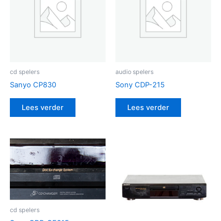
cd spelers
audio spelers
Sanyo CP830
Sony CDP-215
Lees verder
Lees verder
cd spelers